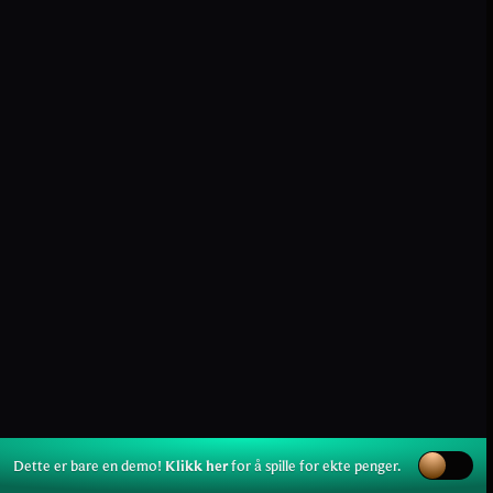
Dette er bare en demo!
Klikk her
for å spille for ekte penger.