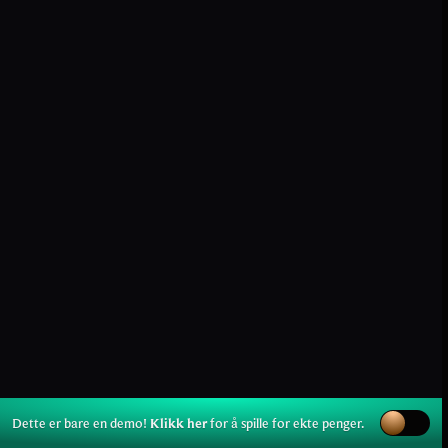
Dette er bare en demo!
Klikk her
for å spille for ekte penger.