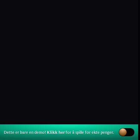
Dette er bare en demo!
Klikk her
for å spille for ekte penger.