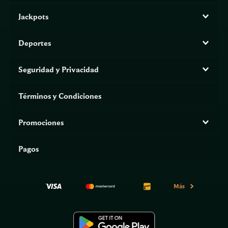
Jackpots
Deportes
Seguridad y Privacidad
Términos y Condiciones
Promociones
Pagos
Más