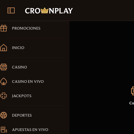
PROMOCIONES
INICIO
CASINO
CASINO EN VIVO
JACKPOTS
Ca
DEPORTES
APUESTAS EN VIVO