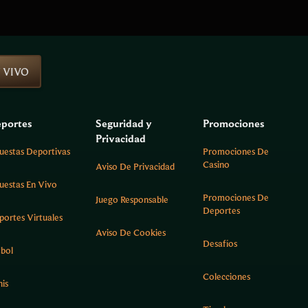
 VIVO
portes
Seguridad y
Promociones
Privacidad
uestas Deportivas
Promociones De
Casino
Aviso De Privacidad
uestas En Vivo
Promociones De
Juego Responsable
Deportes
portes Virtuales
Aviso De Cookies
Desafíos
tbol
Colecciones
nis