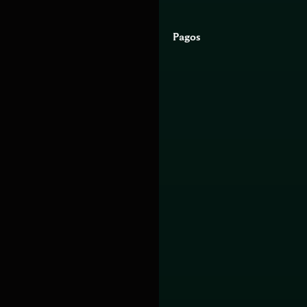
Pagos