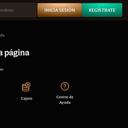
INICIA SESIÓN
REGÍSTRATE
veedores
ada
a página
es
Centro de
Cajero
Ayuda