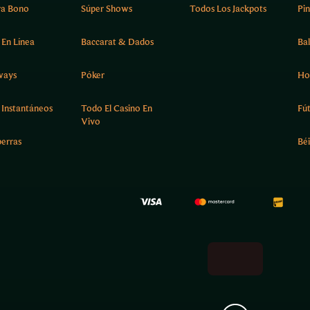
a Bono
Súper Shows
Todos Los Jackpots
Pi
 En Línea
Baccarat & Dados
Ba
ays
Póker
Ho
 Instantáneos
Todo El Casino En
Fú
Vivo
erras
Béi