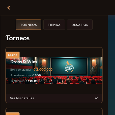
TORNEOS
TIENDA
DESAFÍOS
Torneos
Casino
Drops & Wins
€ 2,000,000
Bolsa de premios:
Apuesta mínima:
€ 0.50
Termina en:
1d 08:01:17
Vea los detalles