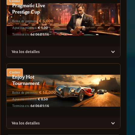
Casino
Pragmatic Live
Prestige Cup
€ 5,000
Bolsa de premios:
Apuesta mínima:
€ 1.00
Termina en:
6d 06:01:16
Vea los detalles
Casino
Enjoy Hot
Tournament
€ 10,000
Bolsa de premios:
Apuesta mínima:
€ 0.50
Termina en:
6d 06:01:16
Vea los detalles