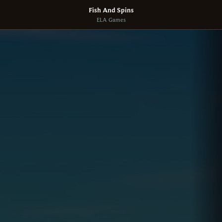
Fish And Spins
ELA Games