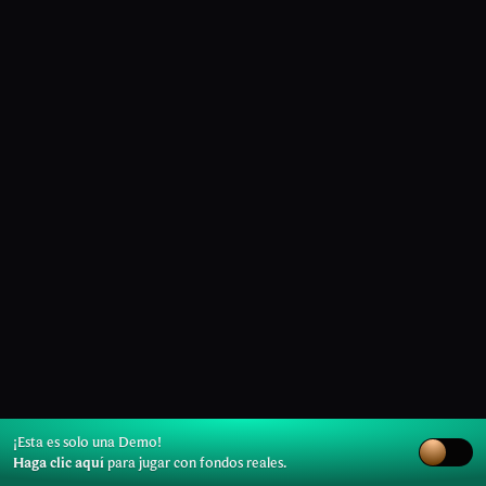
¡Esta es solo una Demo!
Haga clic aquí
para jugar con fondos reales.