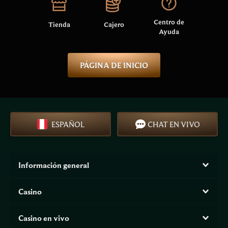
Centro de
Tienda
Cajero
Ayuda
PÁGINA DE INICIO
ESPAÑOL
CHAT EN VIVO
Información general
Casino
Casino en vivo