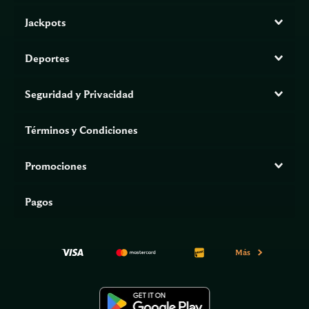
Jackpots
Deportes
Seguridad y Privacidad
Términos y Condiciones
Promociones
Pagos
Más