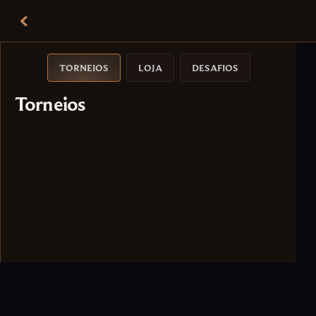
TORNEIOS
LOJA
DESAFIOS
Torneios