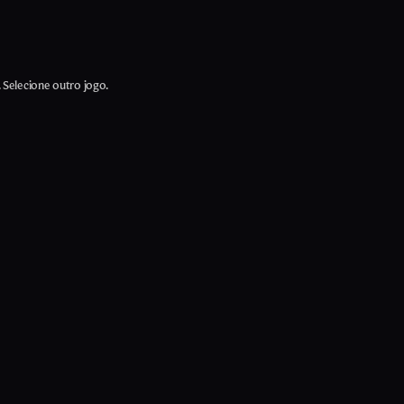
 Selecione outro jogo.