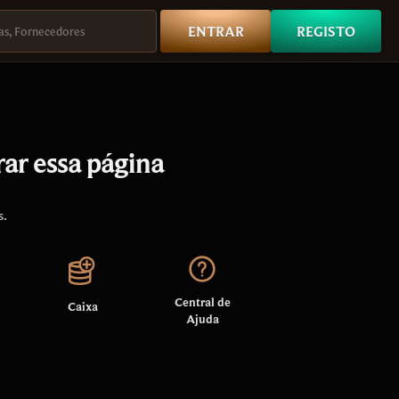
ENTRAR
REGISTO
as, Fornecedores
ar essa página
s.
Central de
Caixa
Ajuda