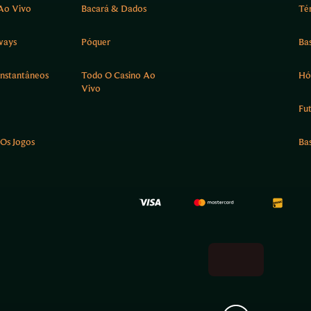
Ao Vivo
Bacará & Dados
Té
ays
Póquer
Ba
Instantâneos
Todo O Casino Ao
Hó
Vivo
Fu
Os Jogos
Ba