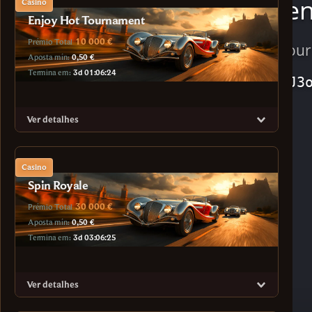
Casino
Enjoy Hot Tournament
10 000 €
Prémio Total
Aposta mín:
0,50 €
Termina em:
3d 01:06:24
Ver detalhes
Casino
Spin Royale
30 000 €
Prémio Total
Aposta mín:
0,50 €
Termina em:
3d 03:06:25
Ver detalhes