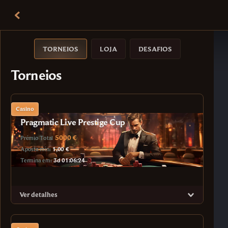
TORNEIOS
LOJA
DESAFIOS
Torneios
Casino
Pragmatic Live Prestige Cup
5000 €
Prémio Total
Aposta mín:
1,00 €
Termina em:
3d 01:06:24
Ver detalhes