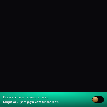
Esta é apenas uma demonstração!
Clique aqui
para jogar com fundos reais.