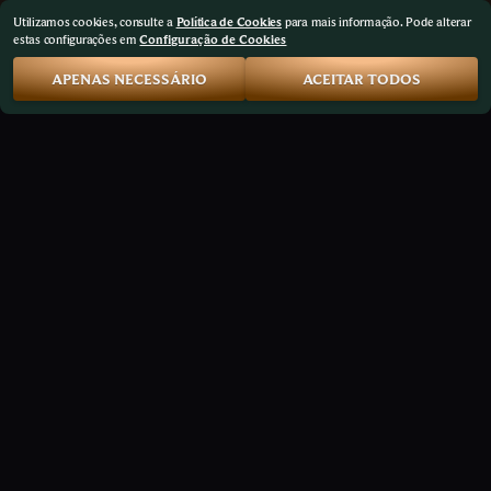
Utilizamos cookies, consulte a
Política de Cookies
para mais informação. Pode alterar
estas configurações em
Configuração de Cookies
APENAS NECESSÁRIO
ACEITAR TODOS