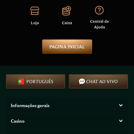
Central de
Loja
Caixa
Ajuda
PAGINA INICIAL
PORTUGUÊS
CHAT AO VIVO
Informações gerais
Casino