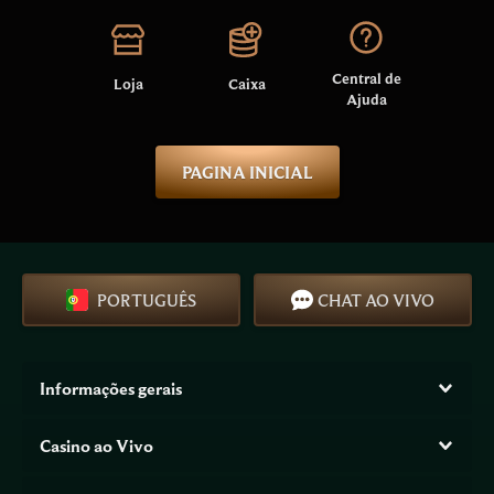
Central de
Loja
Caixa
Ajuda
PAGINA INICIAL
PORTUGUÊS
CHAT AO VIVO
Informações gerais
Casino ao Vivo