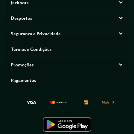
Jackpots
Desportos
Segurança e Privacidade
Termos e Condições
Promoções
Pagamentos
Mais