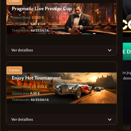
Casino
Pragmatic Live Prestige Cup
5000 €
Prémio Total
Aposta mín:
1,00 €
Termina em:
4d 22:56:16
Ver detalhes
JOGUE 
Casino
Infelizmente, este j
Enjoy Hot Tournament
demo
10 000 €
Prémio Total
Aposta mín:
0,50 €
Termina em:
4d 22:56:16
Ver detalhes