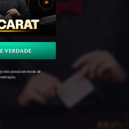
DE VERDADE
ogo não possui um modo de
nstração.