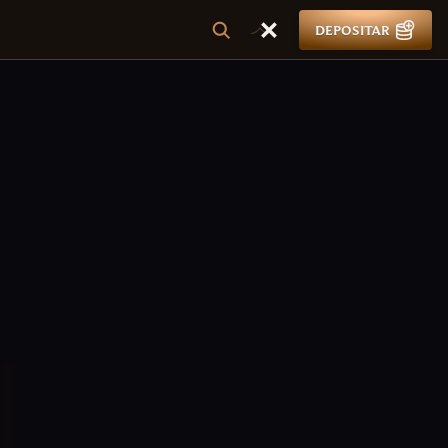
DEPOSITAR