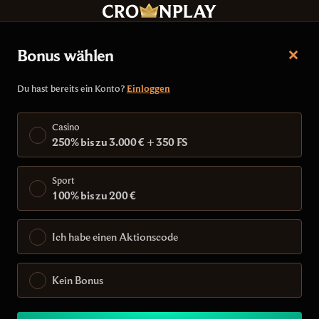
Bonus wählen
Du hast bereits ein Konto?
Einloggen
Casino
250% bis zu 3.000 € + 350 FS
Sport
100% bis zu 200 €
Ich habe einen Aktionscode
Kein Bonus