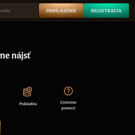
PRIHLÁSENIE
REGISTRÁCIA
atelia
me nájsť
Centrum
Pokladňa
pomoci