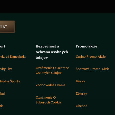
CHAT
ort
Bezpečnosť a
Promo akcie
ochrana osobných
ávková Kancelária
Casino Promo Akcie
údajov
Oznámenie O Ochrane
ávky Live
Športové Promo Akcie
Osobných Údajov
rtuálne Športy
Výzvy
Zodpovedné Hranie
tbal
Zbierky
Oznámenie O
Súboroch Cookie
nis
Obchod