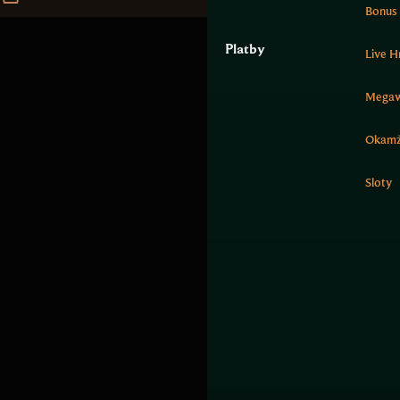
Bonus 
Platby
Live H
Megaw
Okamž
Sloty