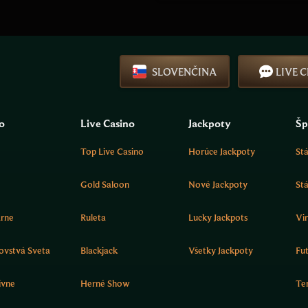
SLOVENČINA
LIVE 
o
Live Casino
Jackpoty
Šp
Top Live Casino
Horúce Jackpoty
St
Gold Saloon
Nové Jackpoty
St
rne
Ruleta
Lucky Jackpots
Vi
ovstvá Sveta
Blackjack
Všetky Jackpoty
Fu
ívne
Herné Show
Te