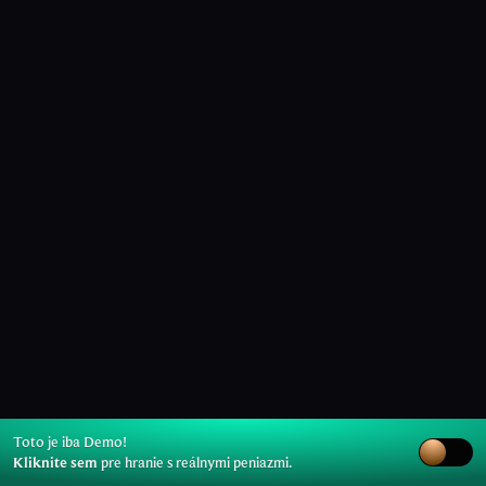
Toto je iba Demo!
Kliknite sem
pre hranie s reálnymi peniazmi.