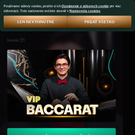
Používame súbory cookie, pozrite si ich
Oznámenie o súboroch cookie
pre viac
informácií. Toto nastavenie môžete zmeniť v
Nastavenia cookies
LEN NEVYHNUTNÉ
PRIJAŤ VŠETKO
VIP Baccarat
Iconic 21