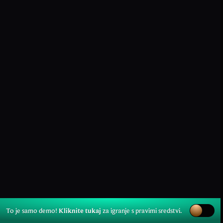
To je samo demo!
Kliknite tukaj
za igranje s pravimi sredstvi.