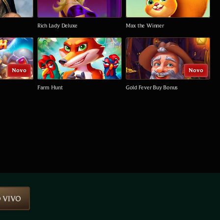
g
Rich Lady Deluxe
Max the Winner
Novo
Novo
Farm Hunt
Gold Fever Buy Bonus
Rise of Tut Magic Buy Bonus
Egypt King 2
 VIVO