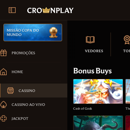
MISSÃO COPA DO
MUNDO
PROVEDORES
TO
PROMOÇÕES
Bonus Buys
HOME
CASSINO
CASSINO AO VIVO
Cash of Gods
Th
JACKPOT