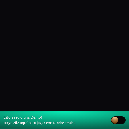
Esto es solo una Demo!
Haga clic aquí
para jugar con fondos reales.