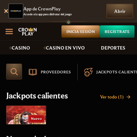
App de CrownPlay
Abrir
Accede a la app para disfrutar del juego
INICIA SESIÓN
REGÍSTRATE
CASINO
CASINO EN VIVO
DEPORTES
PROVEEDORES
JACKPOTS CALIENT
Jackpots calientes
Ver todo (1)
Nuevo