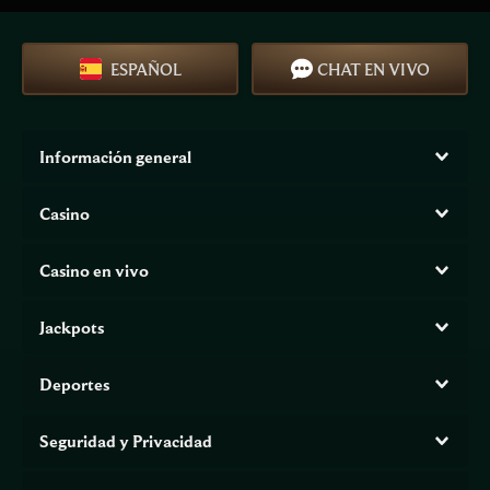
¿Qué son las tragaperras con bote?
Las tragamonedas con bote son un tipo de máquina que ofrece la posibilidad de
ganar un premio enorme, conocido como bote o jackpot. El término en sí
ESPAÑOL
CHAT EN VIVO
originalmente se asociaba sólo con el póker, donde los jugadores contribuían a un
bote hasta que alguien podía comenzar a apostar con una pareja de jotas o mejor, lo
que dio lugar a la expresión «bote». Más tarde, esta idea de acumular un bote hasta
que se cumpla una condición se extendió a otras formas de juego, llegando a
representar cualquier gran premio en metálico.
Información general
El tamaño del pago potencial es la diferencia más obvia entre las tragamonedas en
línea con bote y las estándar. Mientras que las máquinas en línea estándar pueden
Casino
ofrecer una ganancia máxima de 1.000 o 2.000 veces su apuesta, los juegos con
jackpot pueden brindar la oportunidad de ganar millones con una apuesta de solo un
euro.
Casino en vivo
En CrownPlay Casino con jackpot en línea, hemos reunido todos los juegos de los
mejores proveedores que ofrecen sumas importantes de dinero en una sola página.
Al igual que las típicas máquinas en línea, estas implican girar carretes con varios
Jackpots
símbolos. Algunas requieren combinaciones especiales o juegos de bonificación para
ganar el bote, mientras que otras lo otorgan al azar. Con tantas opciones disponibles,
puede resultar abrumador decidir por dónde empezar. Para hacer la mejor elección,
Deportes
es esencial comprender las diferencias clave entre las distintas tragamonedas con
bote.
Seguridad y Privacidad
Tipos de tragaperras con bote
Los juegos con bote de los casinos en línea pueden dividirse en varias categorías en