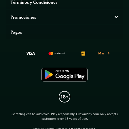
Términos y Condiciones
función de cómo se forma y distribuye el bote. Echa un vistazo a las opciones más
populares ofrecidas en CrownPlay.
Jackpots progresivos
Promociones
La opción más común en varios casinos en línea son las tragamonedas con bote
progresivo. Con cada apuesta, una parte se destina a la bolsa de premios, que crece
Pagos
hasta que un afortunado jugador la gana. Los megapagos pueden estar vinculados a
varios juegos o casinos, lo que da lugar a premios sustanciosos. Algunos ejemplos
destacados son Fruit Shop Megaways y Divine Fortune de NetEnt.
Jackpots fijos
Más
Como su nombre indica, el importe del bote en estos juegos está predeterminado y
no cambia independientemente del número de jugadores o apuestas realizadas. Por
ejemplo, en Blood Suckers de NetEnt, el bote fijo más alto se paga por cinco
comodines. En la tragamonedas Immortal Romance de Microgaming, puedes ganar
hasta 3.645.000 monedas o 12.150 veces tu apuesta.
Jackpots locales
Son específicos de un solo casino en línea o de un grupo de juegos dentro de la
misma plataforma. La bolsa de premios se acumula solo a partir de las apuestas
realizadas dentro de esa ubicación concreta. Entre las tragamonedas que suelen
ofrecer botes locales se incluyen Jackpot 6000 (NetEnt), Pirates' Plenty (Red Tiger
Gaming) y Thunderstruck (Microgaming).
Gambling can be addictive. Play responsibly. CrownPlay.com only accepts
customers over 18 years of age.
Jackpots de red de casino
También conocidas como tragamonedas con jackpots agrupados, estas máquinas en
2026 © CrownPlay.com All rights reserved.