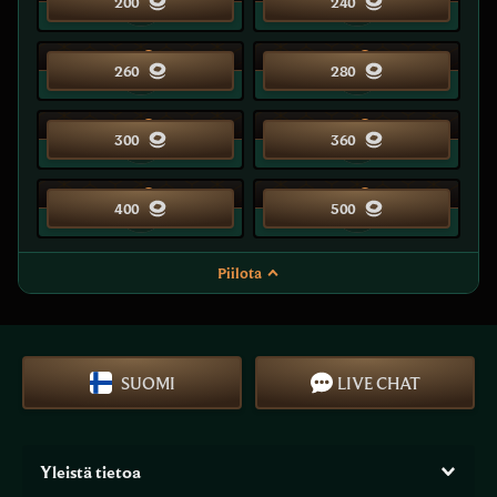
200
240
35
40
260
280
40
45
300
360
50
50
400
500
Piilota
SUOMI
LIVE CHAT
Yleistä tietoa