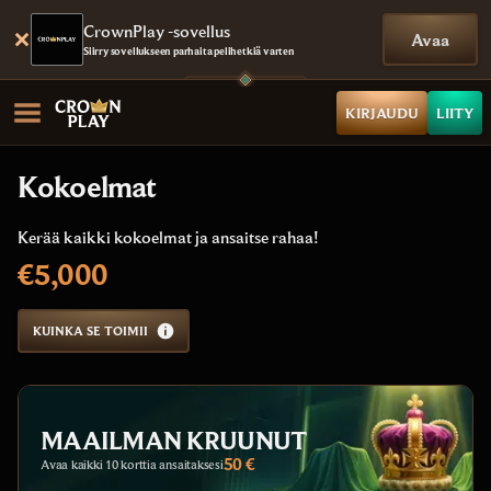
CrownPlay -sovellus
Avaa
Siirry sovellukseen parhaita pelihetkiä varten
KIRJAUDU
LIITY
Kokoelmat
Kerää kaikki kokoelmat ja ansaitse rahaa!
€5,000
KUINKA SE TOIMII
MAAILMAN KRUUNUT
50 €
Avaa kaikki 10 korttia ansaitaksesi