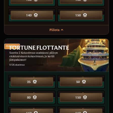
25
25
25
25
140
140
150
150
Piilota
FORTUNE FLOTTANTE
Ekslusiivinen
Suorita 2 Kokoelmaa saadaksesi pääsyn
eksklusiiviseen kokoelmaan, ja kerää
jättipalkinnot!
0/2 Kokoelmaa
10
15
25
50
20
25
80
150
25
25