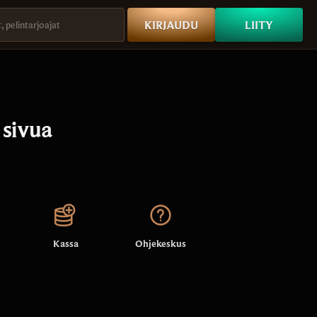
KIRJAUDU
LIITY
, pelintarjoajat
 sivua
Kassa
Ohjekeskus