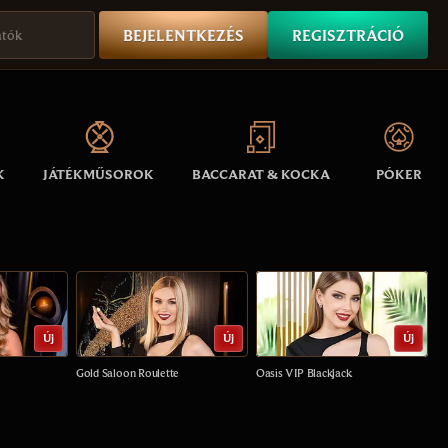
BEJELENTKEZÉS
REGISZTRÁCIÓ
atók
K
JÁTÉKMŰSOROK
BACCARAT & KOCKA
PÓKER
Új
Új
Új
Gold Saloon Roulette
Oasis VIP Blackjack