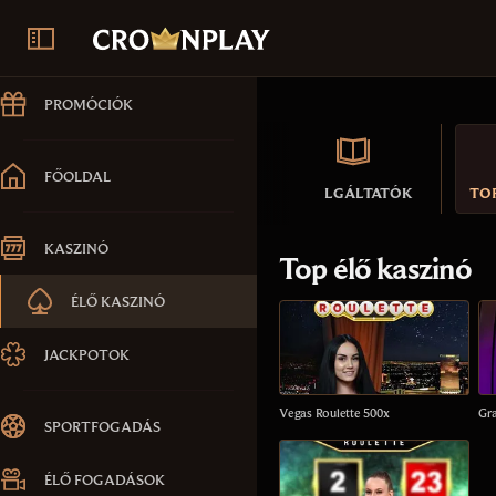
PROMÓCIÓK
FŐOLDAL
SZOLGÁLTATÓK
TO
KASZINÓ
Top élő kaszinó
ÉLŐ KASZINÓ
JACKPOTOK
Vegas Roulette 500x
Gra
SPORTFOGADÁS
ÉLŐ FOGADÁSOK