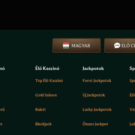
MAGYAR
ÉLŐ C
nó
Élő Kaszinó
Jackpotok
Sp
Top Élő Kaszinó
Forró Jackpotok
Sp
Gold Saloon
Új Jackpotok
Él
erű
Rulett
Lucky Jackpotok
Vir
ív
Blackjack
Összes Jackpot
La