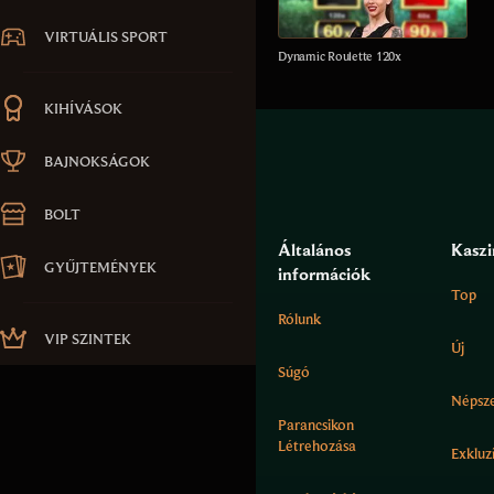
VIRTUÁLIS SPORT
Dynamic Roulette 120x
KIHÍVÁSOK
BAJNOKSÁGOK
BOLT
Általános
Kaszi
GYŰJTEMÉNYEK
információk
Top
Rólunk
VIP SZINTEK
Új
Súgó
Népsz
Parancsikon
Létrehozása
Exkluz