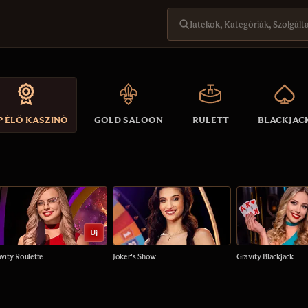
Játékok, Kategóriák, Szolgált
P ÉLŐ KASZINÓ
GOLD SALOON
RULETT
BLACKJAC
Új
vity Roulette
Joker's Show
Gravity Blackjack