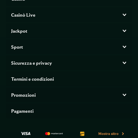
Casinò Live
Jackpot
Sport
Sicurezza e privacy
Termini e condizioni
Promozioni
Pagamenti
Mostra altro