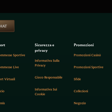
CHAT
ort
Sicurezza e
Promozioni
privacy
ommesse Sportive
Promozioni Casinò
Informativa Sulla
Privacy
ommesse Live
Promozioni Sportive
Gioco Responsabile
rt Virtuali
Sfide
Informativa Sui
lcio
Collezioni
Cookie
nnis
Negozio