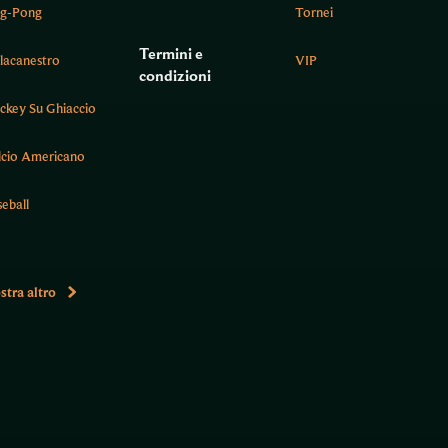
ng-Pong
Tornei
Termini e
llacanestro
VIP
condizioni
ckey Su Ghiaccio
lcio Americano
eball
tra altro