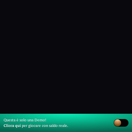
Questa è solo una Demo!
Clicca qui
per giocare con saldo reale.