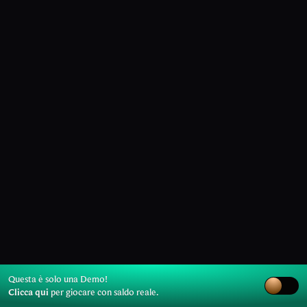
Questa è solo una Demo!
Clicca qui
per giocare con saldo reale.