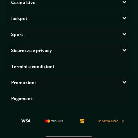
Casinò Live
Jackpot
Sport
Sicurezza e privacy
Termini e condizioni
Promozioni
Pagamenti
Mostra altro