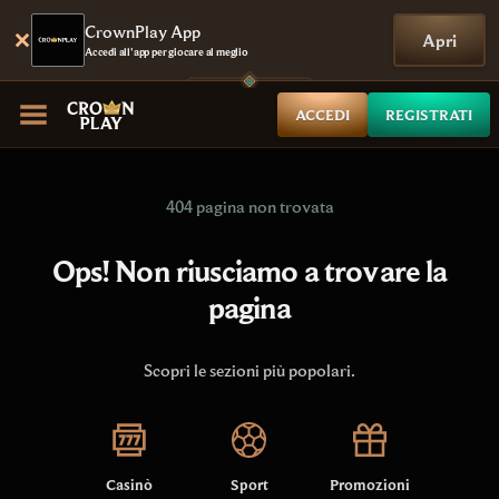
CrownPlay App
Apri
Accedi all'app per giocare al meglio
ACCEDI
REGISTRATI
404 pagina non trovata
Ops! Non riusciamo a trovare la
pagina
Scopri le sezioni più popolari.
Casinò
Sport
Promozioni