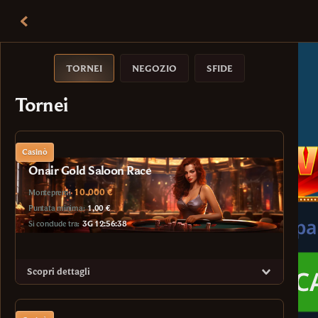
TORNEI
NEGOZIO
SFIDE
Tornei
Casinò
Onair Gold Saloon Race
10.000 €
Montepremi
Puntata minima:
1,00 €
Si conclude tra:
3G 12:56:38
Scopri dettagli