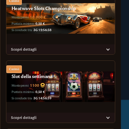
Casinò
Heatwave Slots Championship
10.000 €
Montepremi
Puntata minima:
0,50 €
Si conclude tra:
3G 12:56:38
Scopri dettagli
Casinò
Slot della settimana
1100
Montepremi
Puntata minima:
0,50 €
Si conclude tra:
3G 14:56:39
Scopri dettagli