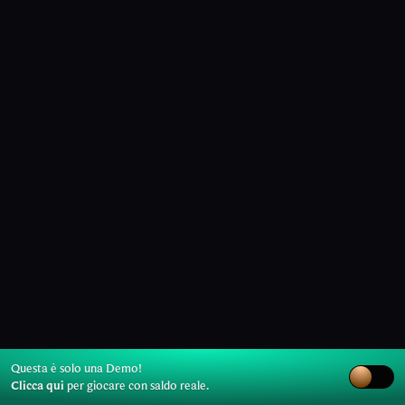
Questa è solo una Demo!
Clicca qui
per giocare con saldo reale.