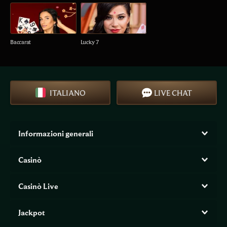
Baccarat
Lucky 7
ITALIANO
LIVE CHAT
Informazioni generali
Casinò
Casinò Live
Jackpot