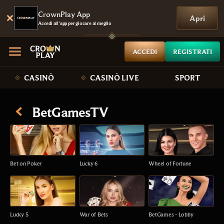
CrownPlay App
Apri
Accedi all'app per giocare al meglio
ACCEDI
REGISTRATI
CASINÒ
CASINÒ LIVE
SPORT
BetGamesTV
Bet on Poker
Lucky 6
Wheel of Fortune
Lucky 5
War of Bets
BetGames - Lobby