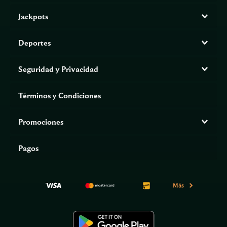
Jackpots
Deportes
Seguridad y Privacidad
Términos y Condiciones
Promociones
Pagos
Más