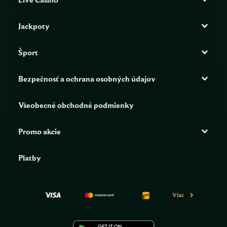
Jackpoty
Šport
Bezpečnosť a ochrana osobných údajov
Všeobecné obchodné podmienky
Promo akcie
Platby
Viac