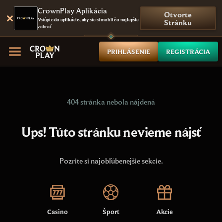
CrownPlay Aplikácia
Otvorte
Vstúpte do aplikácie, aby ste si mohli čo najlepšie
Stránku
zahrať
PRIHLÁSENIE
REGISTRÁCIA
404 stránka nebola nájdená
Ups! Túto stránku nevieme nájsť
Pozrite si najobľúbenejšie sekcie.
Casino
Šport
Akcie