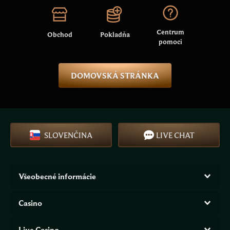
Centrum
Obchod
Pokladňa
pomoci
DOMOVSKÁ STRÁNKA
SLOVENČINA
LIVE CHAT
Všeobecné informácie
Casino
Live Casino