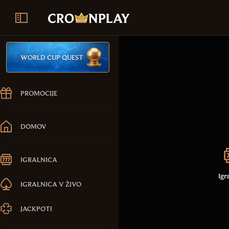
WORLD CUP QUEST
PROMOCIJE
DOMOV
IGRALNICA
Igr
IGRALNICA V ŽIVO
JACKPOTI