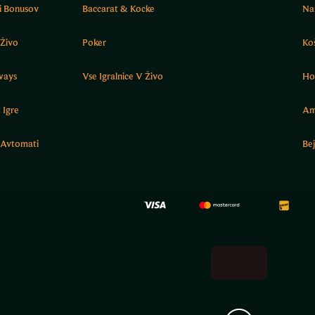
i Bonusov
Baccarat & Kocke
Na
 Živo
Poker
Ko
ays
Vse Igralnice V Živo
Ho
 Igre
Am
i Avtomati
Be