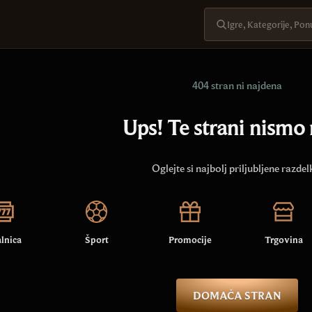
Igre, Kategorije, Pon
404 stran ni najdena
Ups! Te strani nismo 
Oglejte si najbolj priljubljene razdel
alnica
Šport
Promocije
Trgovina
DOMAČA STRAN