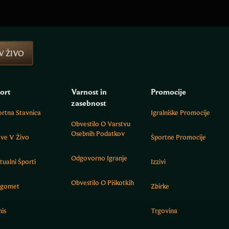
V ŽIVO
ort
Varnost in
Promocije
zasebnost
ortna Stavnica
Igralniške Promocije
Obvestilo O Varstvu
Osebnih Podatkov
ave V Živo
Športne Promocije
Odgovorno Igranje
tualni Športi
Izzivi
Obvestilo O Piškotkih
gomet
Zbirke
nis
Trgovina