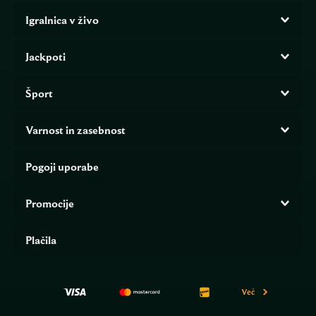
Igralnica v živo
Jackpoti
Šport
Varnost in zasebnost
Pogoji uporabe
Promocije
Plačila
Več