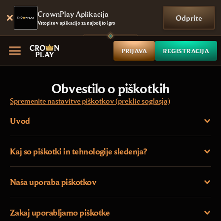
CrownPlay Aplikacija
Odprite
Vstopite v aplikacijo za najboljšo igro
PRIJAVA
REGISTRACIJA
Obvestilo o piškotkih
Spremenite nastavitve piškotkov (preklic soglasja)
Uvod
Kaj so piškotki in tehnologije sledenja?
Naša uporaba piškotkov
Zakaj uporabljamo piškotke