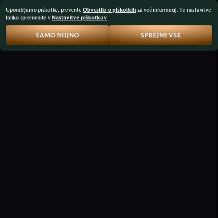
Uporabljamo piškotke, preverite
Obvestilo o piškotkih
za več informacij. Te nastavitve
lahko spremenite v
Nastavitve piškotkov
SAMO NUJNO
SPREJMI VSE