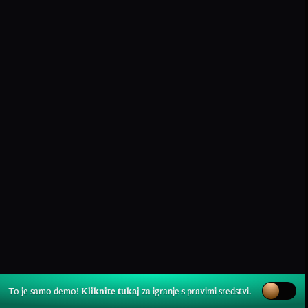
To je samo demo!
Kliknite tukaj
za igranje s pravimi sredstvi.