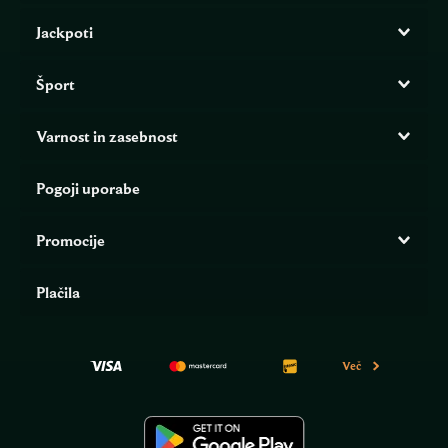
Jackpoti
Šport
Varnost in zasebnost
Pogoji uporabe
Promocije
Plačila
Več