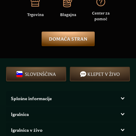
Center za
Trgovina
Blagajna
pomoč
DOMAČA STRAN
SLOVENŠČINA
KLEPET V ŽIVO
Splošne informacije
Igralnica
Igralnica v živo