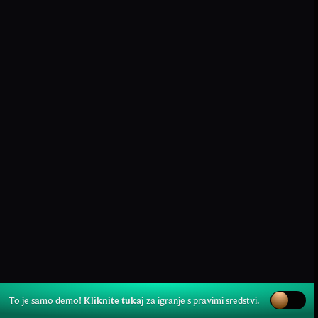
To je samo demo!
Kliknite tukaj
za igranje s pravimi sredstvi.