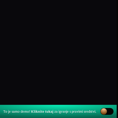
To je samo demo!
Kliknite tukaj
za igranje s pravimi sredstvi.