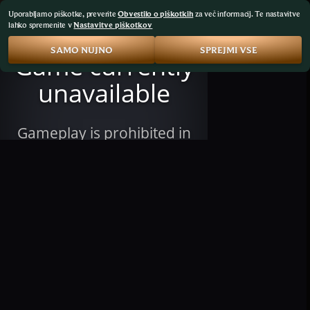
Uporabljamo piškotke, preverite
Obvestilo o piškotkih
za več informacij. Te nastavitve
lahko spremenite v
Nastavitve piškotkov
SAMO NUJNO
SPREJMI VSE