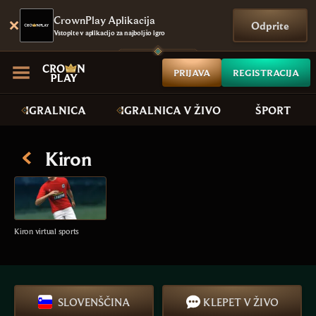
CrownPlay Aplikacija
Odprite
Vstopite v aplikacijo za najboljšo igro
PRIJAVA
REGISTRACIJA
IGRALNICA
IGRALNICA V ŽIVO
ŠPORT
Kiron
Kiron virtual sports
SLOVENŠČINA
KLEPET V ŽIVO