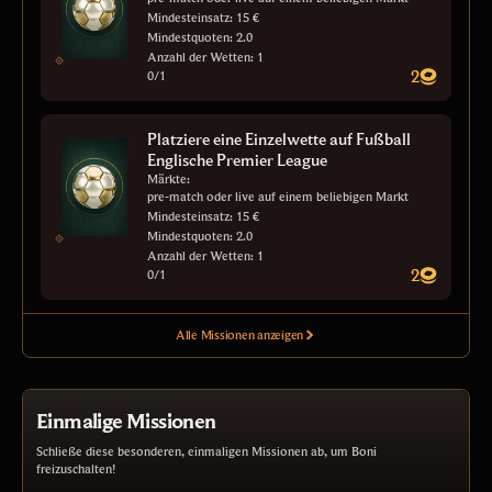
Mindesteinsatz: 15 €
Mindestquoten: 2.0
Anzahl der Wetten: 1
2
0/1
Platziere eine Einzelwette auf Fußball
Englische Premier League
Märkte:
pre-match oder live auf einem beliebigen Markt
Mindesteinsatz: 15 €
Mindestquoten: 2.0
Anzahl der Wetten: 1
2
0/1
Alle Missionen anzeigen
Einmalige Missionen
Schließe diese besonderen, einmaligen Missionen ab, um Boni
freizuschalten!