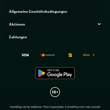
Allgemeine Geschäftsbedingungen
Aktionen
Zahlungen
Mehr
Gambling can be addictive. Play responsibly. CrownPlay.com only accepts