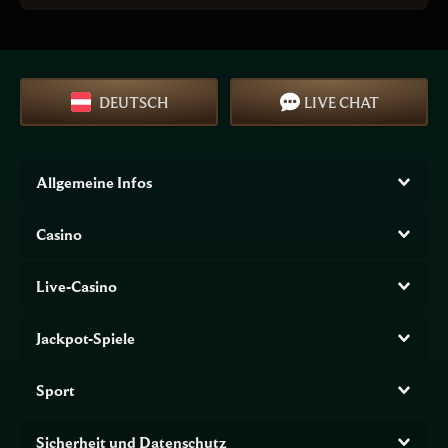
DEUTSCH
LIVE CHAT
Allgemeine Infos
Casino
Live-Casino
Jackpot-Spiele
Sport
Sicherheit und Datenschutz