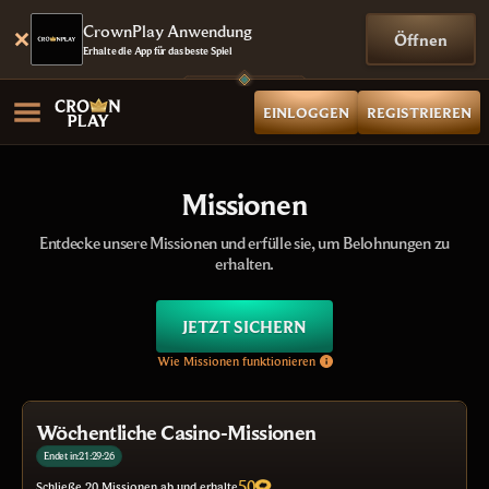
CrownPlay Anwendung
Öffnen
Erhalte die App für das beste Spiel
EINLOGGEN
REGISTRIEREN
Missionen
Entdecke unsere Missionen und erfülle sie, um Belohnungen zu
erhalten.
JETZT SICHERN
Wie Missionen funktionieren
Wöchentliche Casino-Missionen
Endet in:
21:29:26
50
Schließe 20 Missionen ab und erhalte