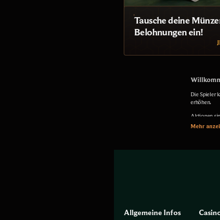
Tausche deine Münze
Belohnungen ein!
Willkomm
Die Spieler 
erhöhen.
Aktionen si
den Casino S
Mehr anze
CrownPla
Du kannst de
Fußball. Cro
fassen wolle
Hier kommen 
genauer an, 
Sportwette
Allgemeine Infos
Casin