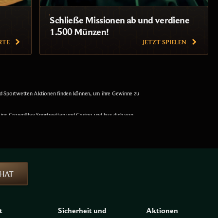
Schließe Missionen ab und verdiene
1.500 Münzen!
RTE
JETZT SPIELEN
und Sportwetten Aktionen finden können, um ihre Gewinne zu
 ins CrownPlay Sportwetten und Casino und lass dich von
 Wettangebot und erhalte ein Spiel bei CrownPlay!
ation des Esports, einschließlich VR-Basketball und VR-
ns spielen, bis hin zu Ersteinzahlern, die erst einmal Fuß
CHAT
 und Jackpots... Die Liste ist lang! Schauen wir uns einmal
t
Sicherheit und
Aktionen