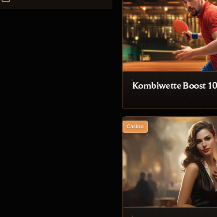
Kombiwette Boost 10
Casino