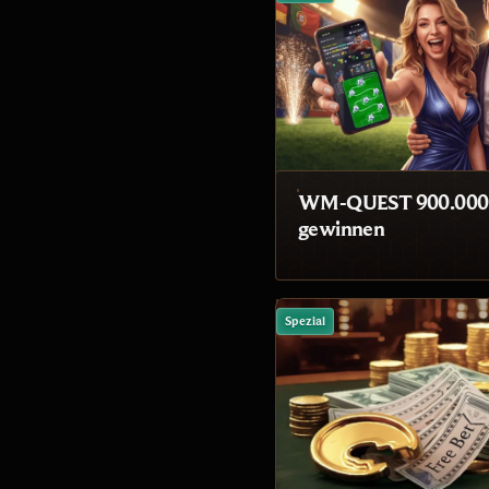
WM-QUEST 900.000 €
gewinnen
Spezial