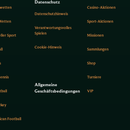
n und gleichzeitig die Chance auf echte Gewinne zu haben. Ein
Datenschutz
im Sport machst. CrownPlay Sportsbook bietet neuen und
wetten
Casino-Aktionen
lungen.
Datenschutzhinweis
Wetten
Sport-Aktionen
nbereich im Wert von bis zu 100 € erhalten. Dieser kann
Verantwortungsvolles
Spielen
ller Sport
Missionen
ro Woche zurückkommen, um einen wöchentlichen Bonus von
Erhöhe deinen Wetteinsatz mit dem 10% Kombiwetten-Bonus
Cookie-Hinweis
ll
Sammlungen
aubst, dass deine Wette eine sichere Sache ist? Mit einer
it zwei Toren Vorsprung führt..
s
Shop
wieder auf das Pferd zu setzen. Erhalte 10% Cashback auf
uschung sein, wenn du eine Wette auf einen Sieg
tennis
Turniere
 zurück, wenn kein Tor erzielt wird.
Allgemeine
Geschäftsbedingungen
tball
VIP
ckey
neue und bestehende Nutzer unglaubliche Angebote, von
t, in dem du deinen Computer ausschaltest. Und wenn du mit
can Football
uf deinen Fingerspitzen. Das CrownPlay Casino bietet
obiere einen der Live-Tische oder Live Spielshows aus, bei