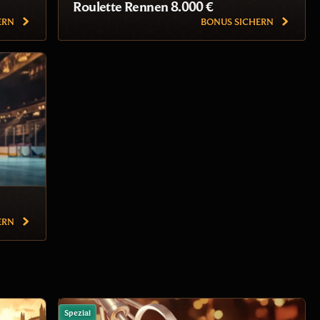
Roulette Rennen 8.000 €
ERN
BONUS SICHERN
ERN
Spezial