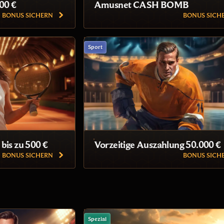
00 €
Amusnet CASH BOMB
BONUS SICHERN
BONUS SICH
Sport
is zu 500 €
Vorzeitige Auszahlung 50.000 €
BONUS SICHERN
BONUS SICH
Spezial