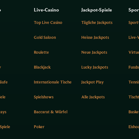
o
Live-Casino
Jackpot-Spiele
Spor
Top Live Casino
Tägliche Jackpots
Sport
Gold Saloon
Heisse Jackpots
Live-
Roulette
Neue Jackpots
Virtue
v
Blackjack
Lucky Jackpots
Fussba
äufe
Internationale Tische
Jackpot Play
Tenni
iele
Spielshows
Alle Jackpots
Tisch
ays
Baccarat & Würfel
Baske
Spiele
Poker
Eisho