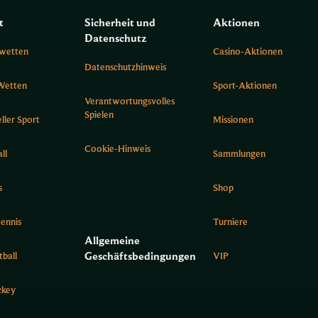
t
Sicherheit und
Aktionen
Datenschutz
wetten
Casino-Aktionen
Datenschutzhinweis
Wetten
Sport-Aktionen
Verantwortungsvolles
Spielen
ller Sport
Missionen
Cookie-Hinweis
ll
Sammlungen
s
Shop
tennis
Turniere
Allgemeine
Geschäftsbedingungen
tball
VIP
ckey