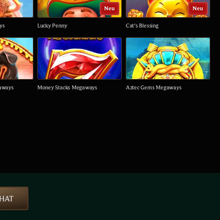
Neu
Neu
ys
Lucky Penny
Cat's Blessing
aways
Money Stacks Megaways
Aztec Gems Megaways
ays
Greek Pantheon Megaways
Witch Heart Megaways
CHAT