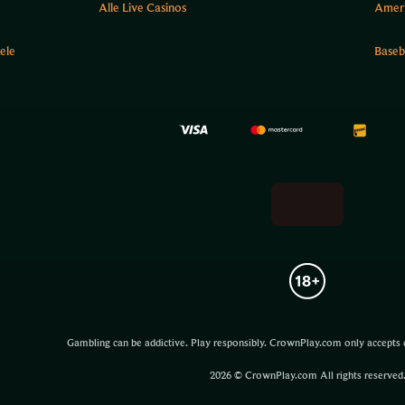
Alle Live Casinos
Ameri
iele
Baseb
Gambling can be addictive. Play responsibly. CrownPlay.com only accepts 
2026 © CrownPlay.com All rights reserved