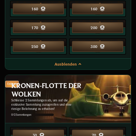
25
25
160
160
30
30
170
200
35
40
250
300
Ausblenden
KRONEN-FLOTTE DER
Exklusiv
WOLKEN
Schliesse 2 Sammlungen ab, um auf die
exklusive Sammlung zuzugreifen und eine
riesige Belohnung zu erhalten!
0/2 Sammlungen
10
20
30
70