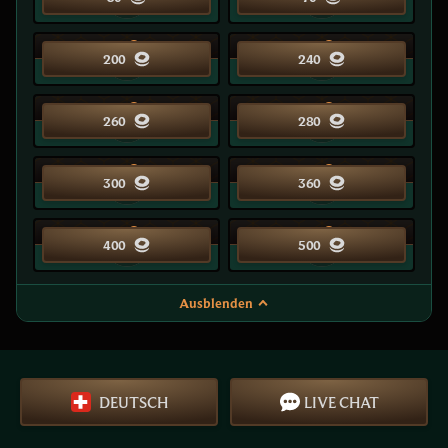
30
35
200
240
35
40
260
280
40
45
300
360
50
50
400
500
Ausblenden
DEUTSCH
LIVE CHAT