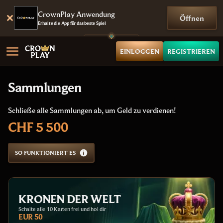
CrownPlay Anwendung
Öffnen
Erhalte die App für das beste Spiel
EINLOGGEN
REGISTRIEREN
Sammlungen
Schließe alle Sammlungen ab, um Geld zu verdienen!
CHF 5 500
SO FUNKTIONIERT ES
KRONEN DER WELT
Schalte alle 10 Karten frei und hol dir
EUR 50