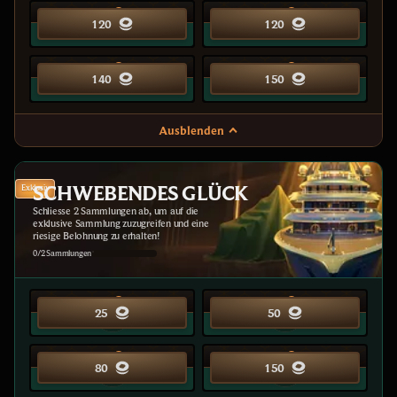
20
20
20
20
120
120
120
120
25
25
25
25
140
140
150
150
Ausblenden
SCHWEBENDES GLÜCK
Exklusiv
Schliesse 2 Sammlungen ab, um auf die
exklusive Sammlung zuzugreifen und eine
riesige Belohnung zu erhalten!
0/2 Sammlungen
10
15
25
50
20
25
80
150